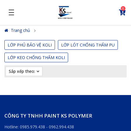
0
density_medium
Trang chủ
LỚP PHỦ BẢO VỆ KOLI
LỚP LÓT CHỐNG THẤM PU
LỚP KEO CHỐNG THẤM KOLI
Sắp xếp theo:
CÔNG TY TNHH PAINT KS POLYMER
Hotline: 0985.979.438 - 0962.994.438